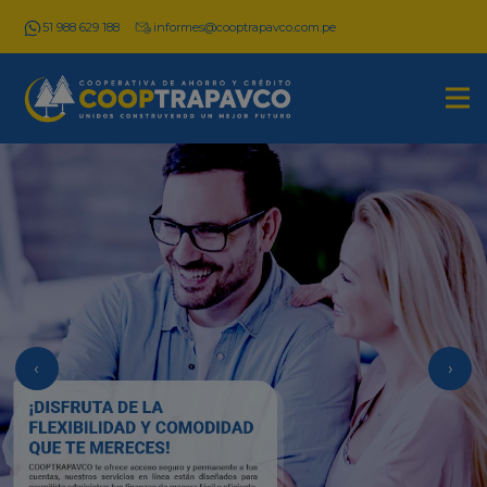
51 988 629 188
informes@cooptrapavco.com.pe
‹
›