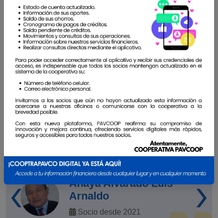
la perseverancia y la disciplina, así como la
confianza depositada en Cooptrapavco.
Son
historias dignas de contar y compartir con todos.
Por eso te invitamos a que compartas tu historia y
seas parte de este gran cambio.
Ver todos
Cooptrapavco ha estado conmigo desde el
principio. Desde mis primeras cuentas hasta la
adquisición de mi casa
‹
›
Anaya Alvarado Luis
Arnaldo
Socio desde 2021