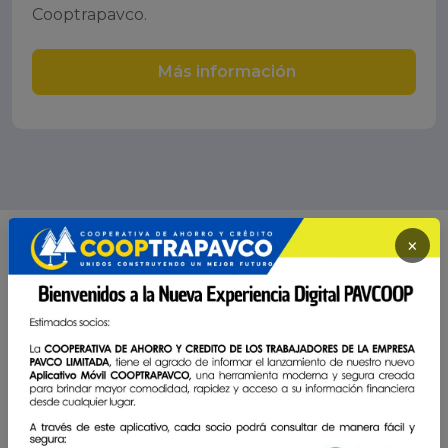
Cooptrapavco.
Más información
×
TESTIMONIOS DE ASOCIADOS
La Cooperativa somos todos: tanto socios como
directivos y colaboradores
A lo largo de nuestros
10 años de vida,
hemos sido
testigos de las historias de nuestros socios. Historias
de crecimiento que tienen en común
valores como